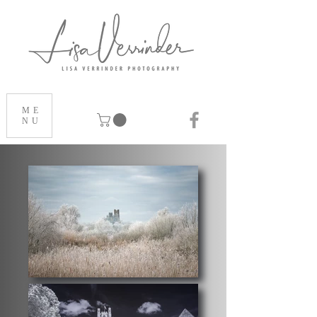
ME
NU