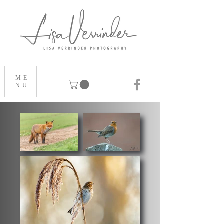
ME
NU